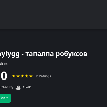
aylygg - тапалпа робуксов
ites
.0
★
★
★
★
★
2 Ratings
itted By
Okak
Visit