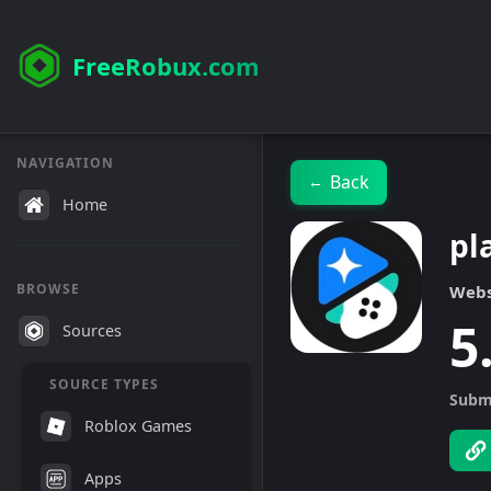
FreeRobux.com
NAVIGATION
Back
←
Home
pl
BROWSE
Webs
5
Sources
SOURCE TYPES
Subm
Roblox Games
Apps