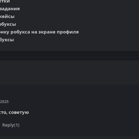
тки

задания

кейсы

обуксы

нку робукса на экране профиля

обуксы
 2025
сто, советую

Reply(1)