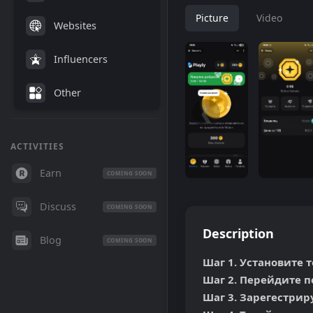
Picture
Video
Websites
Influencers
Other
❮
ACTIVITIES
Earn
COMING SOON
Discuss
COMING SOON
Description
Blog
COMING SOON
Шаг 1. Установите т
Шаг 2. Перейдите по
Шаг 3. Зарегестриру