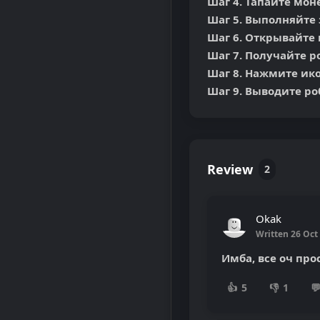
Шаг 4. Тапайте моне
Шаг 5. Выполняйте 
Шаг 6. Открывайте 
Шаг 7. Получайте р
Шаг 8. Нажмите ико
Шаг 9. Выводите р
Review
2
Okak
Written 26 Oct
Имба, все оч про
👍
5
👎
1
