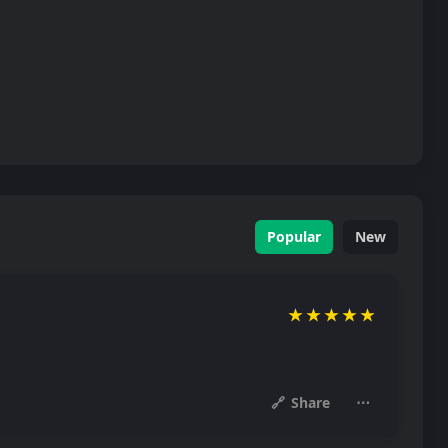
Popular
New
★
★
★
★
★
🔗
Share
⋯